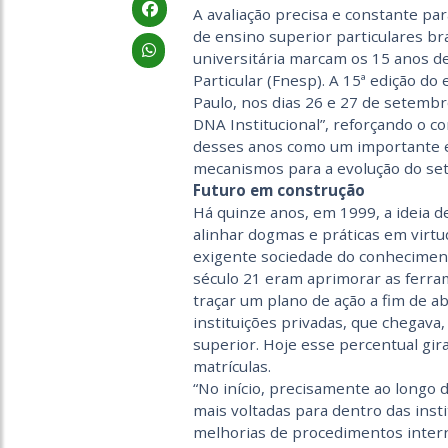
A avaliação precisa e constante pa
de ensino superior particulares bra
universitária marcam os 15 anos d
Particular (Fnesp). A 15ª edição d
Paulo, nos dias 26 e 27 de setemb
DNA Institucional”, reforçando o 
desses anos como um importante e
mecanismos para a evolução do set
Futuro em construção
Há quinze anos, em 1999, a ideia d
alinhar dogmas e práticas em virtu
exigente sociedade do conhecimen
século 21 eram aprimorar as ferra
traçar um plano de ação a fim de 
instituições privadas, que chegava
superior. Hoje esse percentual gir
matrículas.
“No início, precisamente ao longo 
mais voltadas para dentro das inst
melhorias de procedimentos inter