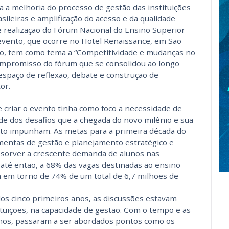
ra a melhoria do processo de gestão das instituições
sileiras e amplificação do acesso e da qualidade
e realização do Fórum Nacional do Ensino Superior
o evento, que ocorre no Hotel Renaissance, em São
ro, tem como tema a “Competitividade e mudanças no
compromisso do fórum que se consolidou ao longo
spaço de reflexão, debate e construção de
or.
e criar o evento tinha como foco a necessidade de
de dos desafios que a chegada do novo milênio e sua
to impunham. As metas para a primeira década do
mentas de gestão e planejamento estratégico e
absorver a crescente demanda de alunos nas
, até então, a 68% das vagas destinadas ao ensino
a em torno de 74% de um total de 6,7 milhões de
dos cinco primeiros anos, as discussões estavam
ituições, na capacidade de gestão. Com o tempo e as
nos, passaram a ser abordados pontos como os