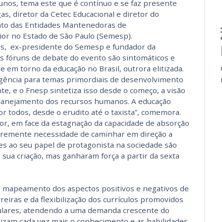
nos, tema este que é contínuo e se faz presente
as, diretor da Cetec Educacional e diretor do
ato das Entidades Mantenedoras de
or no Estado de São Paulo (Semesp).
es, ex-presidente do Semesp e fundador da
 fóruns de debate do evento são sintomáticos e
em torno da educação no Brasil, outrora elitizada.
gência para temas primordiais de desenvolvimento
te, e o Fnesp sintetiza isso desde o começo, a visão
 planejamento dos recursos humanos. A educação
por todos, desde o erudito até o taxista”, comemora.
or, em face da estagnação da capacidade de absorção
 premente necessidade de caminhar em direção a
es ao seu papel de protagonista na sociedade são
sua criação, mas ganharam força a partir da sexta
mapea­mento dos aspectos positivos e negativos de
reiras e da flexibilização dos currículos promovidos
iculares, atendendo a uma demanda crescente do
izam cada vez mais o conhecimento e as habilidades