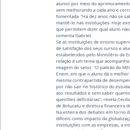
alunos por meio do aprimoramento
vem melhorando a cada ano e corr
fomentada. “Há dez anos não se sabi
mantê-lo nas instituições. Hoje e
que permitem dizer qual aluno não
comenta Gabriel.
Se as instituições de ensino supe
de satisfação dos seus cursos e a
estabelecidos pelo Ministério da E
relação é um tema que acompanha 
imagem do setor. “O padrão do MEC
Enem, em que o aluno dá o melhor d
mesma contrapartida de desempen
por não sair no histórico do estud
aos resultados e sem saber quanto
questões deficitárias”, revela Cecíl
de Botucatu e diretora financeira 
Na esteira dos debates em torno d
difíceis como impacto da globalizaç
instituições com as empresas, a in