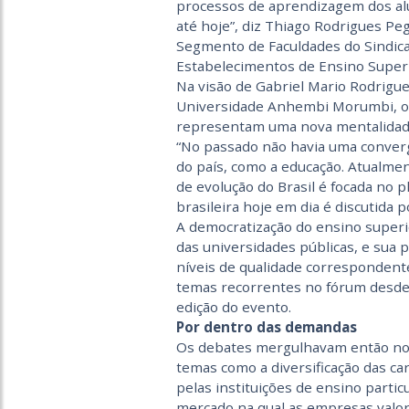
processos de aprendizagem dos alu
até hoje”, diz Thiago Rodrigues Peg
Segmento de Faculdades do Sindic
Estabelecimentos de Ensino Superi
Na visão de Gabriel Mario Rodrigu
Universidade Anhembi Morumbi, os
representam uma nova mentalidade 
“No passado não havia uma conver
do país, como a educação. Atualmen
de evolução do Brasil é focada no
brasileira hoje em dia é discutida 
A democratização do ensino superi
das universidades públicas, e sua
níveis de qualidade correspondent
temas recorrentes no fórum desde 
edição do evento.
Por dentro das demandas
Os debates mergulhavam então no 
temas como a diversificação das car
pelas instituições de ensino part
mercado na qual as empresas valor