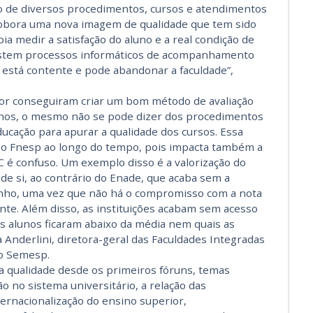
 de diversos procedimentos, cursos e atendimentos
obora uma nova imagem de qualidade que tem sido
a medir a satisfação do aluno e a real condição de
xistem processos informáticos de acompanhamento
 está contente e pode abandonar a faculdade”,
rior conseguiram criar um bom método de avaliação
lunos, o mesmo não se pode dizer dos procedimentos
ducação para apurar a qualidade dos cursos. Essa
o Fnesp ao longo do tempo, pois impacta também a
 é confuso. Um exemplo disso é a valorização do
e si, ao contrário do Enade, que acaba sem a
ho, uma vez que não há o compromisso com a nota
ante. Além disso, as instituições acabam sem acesso
s alunos ficaram abaixo da média nem quais as
ia Anderlini, diretora-geral das Faculdades Integradas
do Semesp.
a qualidade desde os primeiros fóruns, temas
ão no sistema universitário, a relação das
ternacionalização do ensino superior,