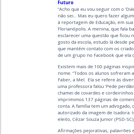
Futuro
“Acho que eu vou seguir com o ‘Diá
não sei… Mas eu quero fazer alguma 
à reportagem de Educação, em sua c
Florianópolis. A menina, que fala b
esclarecer uma questão que ficou no
gosto da escola, estudo lá desde p
que mantém contato com os criador
de um grupo no Facebook que ela c
Existem mais de 100 páginas inspir
nome. “Todos os alunos sofreram al
Faber, a Mel. Ela se refere às div
uma professora falou ‘Pede perdão
chamei de covardes e cordeirinhos 
imprimimos 137 páginas de comentár
conta. A família tem um advogado, 
autorizado da imagem de Isadora. I
eleito, Cézar Souza Junior (PSD-S
Afirmações pejorativas, palavrões 