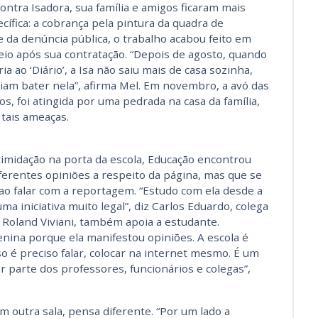
ontra Isadora, sua família e amigos ficaram mais
cífica: a cobrança pela pintura da quadra de
 e da denúncia pública, o trabalho acabou feito em
o após sua contratação. “Depois de agosto, quando
a ao ‘Diário’, a Isa não saiu mais de casa sozinha,
iam bater nela”, afirma Mel. Em novembro, a avó das
s, foi atingida por uma pedrada na casa da família,
 tais ameaças.
timidação na porta da escola, Educação encontrou
ferentes opiniões a respeito da página, mas que se
o falar com a reportagem. “Estudo com ela desde a
uma iniciativa muito legal”, diz Carlos Eduardo, colega
i Roland Viviani, também apoia a estudante.
nina porque ela manifestou opiniões. A escola é
o é preciso falar, colocar na internet mesmo. É um
r parte dos professores, funcionários e colegas”,
 outra sala, pensa diferente. “Por um lado a