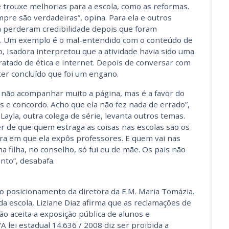
ue trouxe melhorias para a escola, como as reformas.
pre são verdadeiras”, opina. Para ela e outros
ra perderam credibilidade depois que foram
das. Um exemplo é o mal-entendido com o conteúdo de
, Isadora interpretou que a atividade havia sido uma
 tratado de ética e internet. Depois de conversar com
ter concluído que foi um engano.
z não acompanhar muito a página, mas é a favor do
ões e concordo. Acho que ela não fez nada de errado”,
Layla, outra colega de série, levanta outros temas.
er de que quem estraga as coisas nas escolas são os
ra em que ela expôs professores. E quem vai nas
a filha, no conselho, só fui eu de mãe. Os pais não
to”, desabafa.
o posicionamento da diretora da E.M. Maria Tomázia.
da escola, Liziane Diaz afirma que as reclamações de
ão aceita a exposição pública de alunos e
A lei estadual 14.636 / 2008 diz ser proibida a