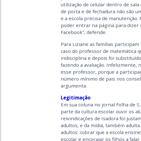
utilização de celular dentro de sala
de porta e de fechadura não são u
e a escola precisa de manutenção. M
poder entrar na página para dizer 
Facebook”, defende.
Para Liziane as famílias participa
caso do professor de matemática q
indisciplina e depois foi substituíd
fazendo a avaliação. Infelizmente,
esse professor, porque a partici
número mínimo de pais nos consel
argumenta.
Legitimação
Em sua coluna no jornal Folha de S
parte da cultura escolar ouvir os a
reivindicações de Isadora foi just
adultos, e da mídia, também adulta
adultos: cobrar que a escola ensin
escolar e encorajar os filhos a fala