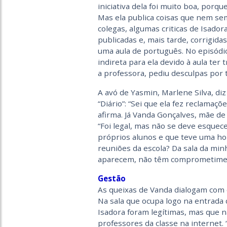
iniciativa dela foi muito boa, porq
Mas ela publica coisas que nem sem
colegas, algumas criticas de Isado
publicadas e, mais tarde, corrigi
uma aula de português. No episódio
indireta para ela devido à aula ter
a professora, pediu desculpas por 
A avó de Yasmin, Marlene Silva, di
“Diário”: “Sei que ela fez reclamaç
afirma. Já Vanda Gonçalves, mãe de 
“Foi legal, mas não se deve esquec
próprios alunos e que teve uma ho
reuniões da escola? Da sala da minh
aparecem, não têm comprometimen
Gestão
As queixas de Vanda dialogam com 
Na sala que ocupa logo na entrada 
Isadora foram legítimas, mas que n
professores da classe na internet. “