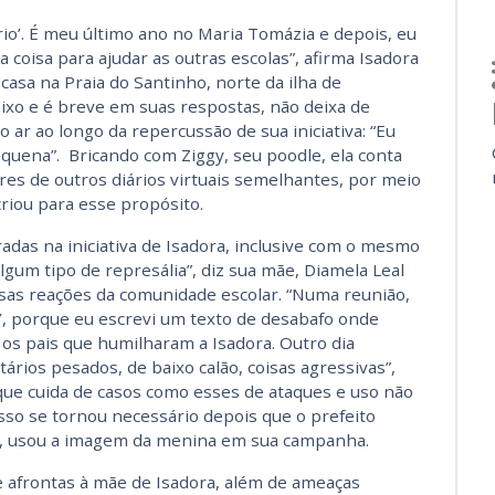
rio’. É meu último ano no Maria Tomázia e depois, eu
coisa para ajudar as outras escolas”, afirma Isadora
asa na Praia do Santinho, norte da ilha de
aixo e é breve em suas respostas, não deixa de
 ar ao longo da repercussão de sua iniciativa: “Eu
equena”. Bricando com Ziggy, seu poodle, ela conta
es de outros diários virtuais semelhantes, por meio
riou para esse propósito.
adas na iniciativa de Isadora, inclusive com o mesmo
gum tipo de represália”, diz sua mãe, Diamela Leal
ersas reações da comunidade escolar. “Numa reunião,
’, porque eu escrevi um texto de desabafo onde
os pais que humilharam a Isadora. Outro dia
ios pesados, de baixo calão, coisas agressivas”,
que cuida de casos como esses de ataques e uso não
sso se tornou necessário depois que o prefeito
C), usou a imagem da menina em sua campanha.
e afrontas à mãe de Isadora, além de ameaças