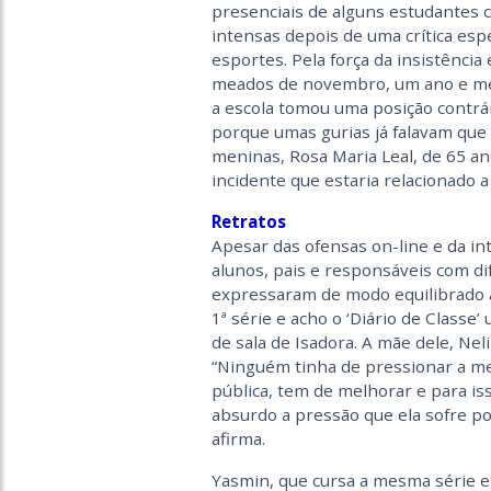
presenciais de alguns estudantes c
intensas depois de uma crítica espe
esportes. Pela força da insistência
meados de novembro, um ano e mei
a escola tomou uma posição contrári
porque umas gurias já falavam que 
meninas, Rosa Maria Leal, de 65 ano
incidente que estaria relacionado a
Retratos
Apesar das ofensas on-line e da in
alunos, pais e responsáveis com di
expressaram de modo equilibrado a
1ª série e acho o ‘Diário de Classe’ 
de sala de Isadora. A mãe dele, Nel
“Ninguém tinha de pressionar a me
pública, tem de melhorar e para iss
absurdo a pressão que ela sofre po
afirma.
Yasmin, que cursa a mesma série em