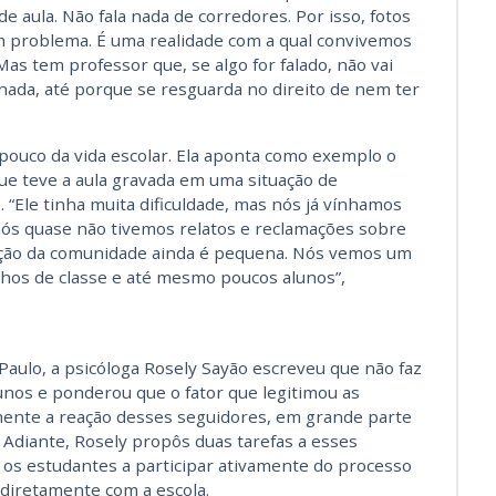
 de aula. Não fala nada de corredores. Por isso, fotos
m problema. É uma realidade com a qual convivemos
as tem professor que, se algo for falado, não vai
nada, até porque se resguarda no direito de nem ter
m pouco da vida escolar. Ela aponta como exemplo o
ue teve a aula gravada em uma situação de
o. “Ele tinha muita dificuldade, mas nós já vínhamos
 nós quase não tivemos relatos e reclamações sobre
pação da comunidade ainda é pequena. Nós vemos um
hos de classe e até mesmo poucos alunos”,
.Paulo, a psicóloga Rosely Sayão escreveu que não faz
lunos e ponderou que o fator que legitimou as
amente a reação desses seguidores, em grande parte
. Adiante, Rosely propôs duas tarefas a esses
e os estudantes a participar ativamente do processo
r diretamente com a escola.