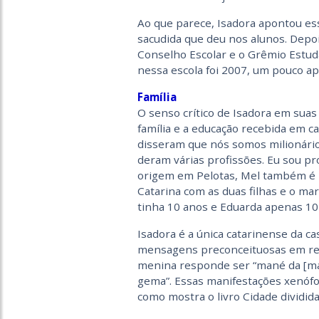
Ao que parece, Isadora apontou ess
sacudida que deu nos alunos. Depoi
Conselho Escolar e o Grêmio Estud
nessa escola foi 2007, um pouco ap
Família
O senso crítico de Isadora em sua
família e a educação recebida em cas
disseram que nós somos milionário
deram várias profissões. Eu sou pr
origem em Pelotas, Mel também é mã
Catarina com as duas filhas e o mar
tinha 10 anos e Eduarda apenas 10
Isadora é a única catarinense da 
mensagens preconceituosas em relaç
menina responde ser “mané da [mat
gema”. Essas manifestações xenófo
como mostra o livro Cidade dividida