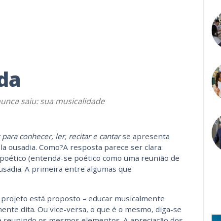
da
nunca saiu: sua musicalidade
ara conhecer, ler, recitar e cantar
se apresenta
a ousadia. Como?A resposta parece ser clara:
 poético (entenda-se poético como uma reunião de
ousadia. A primeira entre algumas que
 projeto está proposto – educar musicalmente
nte dita. Ou vice-versa, o que é o mesmo, diga-se
 reunindo os mesmos elementos. A apreciação dos