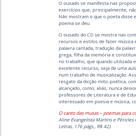
O ousado se manifesta nas proposta
exercícios que, principalmente, não
Não mostram o que o poeta disse 
poema se deu.
O ousado do CD se mostra nas com
recursos e estilos de fazer música
palavra cantada, tradução da palav
grega, filha da memória e constitu
no trabalho, que quando utilizada 
excelente recurso, seja de uma aula
num trabalho de musicalização. Ass
resgate da dicção mito-poética, co
alcançado, como, aliás, nunca deix
professores de Literatura e de Ed
interessado em poesia e música, c
O canto das musas – poemas para con
Aline Evangelista Martins e Péricles 
Letras, 176 págs., R$ 42).