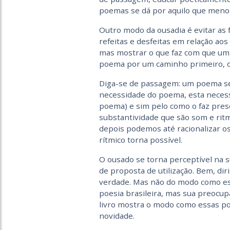
poemas se dá por aquilo que menos
Outro modo da ousadia é evitar as fa
refeitas e desfeitas em relação ao
mas mostrar o que faz com que um
poema por um caminho primeiro, ori
Diga-se de passagem: um poema se 
necessidade do poema, esta neces
poema) e sim pelo como o faz prese
substantividade que são som e rit
depois podemos até racionalizar o
rítmico torna possível.
O ousado se torna perceptível na s
de proposta de utilização. Bem, dir
verdade. Mas não do modo como este
poesia brasileira, mas sua preocup
livro mostra o modo como essas poe
novidade.