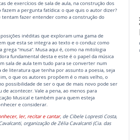
s de exercícios de sala de aula, na construção dos
 fazem a pergunta fatídica: o que quis o autor dizer?
e tentam fazer entender como a construção do
posições inéditas que exploram uma gama de
 em que esta se integra ao texto e o conduz como
ra grega “musa”. Musa aqui é, como na mitologia
idora fundamental desta e este é o papel da música
em sala de aula tem tudo para se converter num
 de literatura que tenha por assunto a poesia, seja
im, o que os autores propõem é o mais velho, o
mo possibilidade de ser o que de mais novo pode ser
ou de acontecer. Vale a pena, ao menos para
ucação Musical e também para quem esteja
onhecer e considerar.
hecer, ler, recitar e cantar
, de Cibele Lopresti Costa,
Cavalcanti, organização de Zélia Cavalcanti (Cia. das