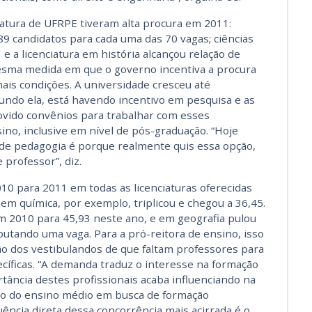
iatura de UFRPE tiveram alta procura em 2011:
9 candidatos para cada uma das 70 vagas; ciências
 e a licenciatura em história alcançou relação de
esma medida em que o governo incentiva a procura
ais condições. A universidade cresceu até
gundo ela, está havendo incentivo em pesquisa e as
vido convênios para trabalhar com esses
ino, inclusive em nível de pós-graduação. “Hoje
 de pedagogia é porque realmente quis essa opção,
 professor”, diz.
10 para 2011 em todas as licenciaturas oferecidas
 em química, por exemplo, triplicou e chegou a 36,45.
 2010 para 45,93 neste ano, e em geografia pulou
putando uma vaga. Para a pró-reitora de ensino, isso
 dos vestibulandos de que faltam professores para
cíficas. “A demanda traduz o interesse na formação
rtância destes profissionais acaba influenciando na
do do ensino médio em busca de formação
uência direta dessa concorrência mais acirrada é o