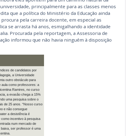
universidade, principalmente para as classes menos
edita que a política do Ministério da Educação ainda
 procura pela carreira docente, em especial as
ública se arrasta há anos, esmigalhando a identidade
valia. Procurada pela reportagem, a Assessoria de
ação informou que não havia ninguém à disposição
ndices de candidatos por
dagogia, a Universidade
ta outro obstáculo para
 aula como professores: a
icentina Ramires, no curso
ncia, a evasão chega a 15%
indo uma pesquisa sobre o
is de 25 anos. “Nosso curso
lho e não consegue
ater a desistência é
– como incentivo à pesquisa
e entrada num mercado de
 baixa, ser professor é uma
entina.