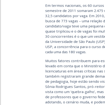
Em termos nacionais, os 60 cursos 
semestre de 2011 somaram 2.475 va
32,5 candidatos por vaga. Em 201
busca de 773 vagas – uma relação d
candidato/vaga teve uma pequena 
quase triplicou e o de vagas foi mu
30 concorrentes é o que um vestib
da Universidade de São Paulo (USP)
USP, a concorrência para o curso d
cada uma das 180 vagas.
Muitos fatores contribuem para es
levado em conta que o Ministério d
licenciaturas em áreas críticas nas 
também registraram grande demanda
de pedagogia, hoje estão sendo vis
Sônia Rodrigues Santos, pró-reitor
vista como um ‘quebra-galho’, mas h
de professores que o governo feder
adotando, o cenário muda, e pode