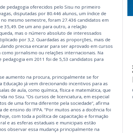
de pedagogia oferecidos pelo Sisu no primeiro
gas, disputadas por 80.446 alunos, um índice de
0, no mesmo semestre, foram 27.436 candidatos em
e 35,49. De um ano para outro, a relação
queda, mas o número absoluto de interessados
ltiplicado por 3,2. Guardadas as proporções, mais de
ulando precisa encarar para ser aprovado em cursos
 como jornalismo ou relações internacionais. Na
e pedagogia em 2011 foi de 5,53 candidatos para
se aumento na procura, principalmente se for
a Educação já vem direcionando incentivos para as
salas de aula, como química, física e matemática, que
 no Sisu. “Os cursos de licenciatura, em especial
tos de uma forma diferente pela sociedade”, afirma
a de ensino do IFPA. “Por muitos anos a docência foi
oje, com toda a política de capacitação e formação
al e as esferas estaduais e municipais estão
mos observar essa mudança principalmente na