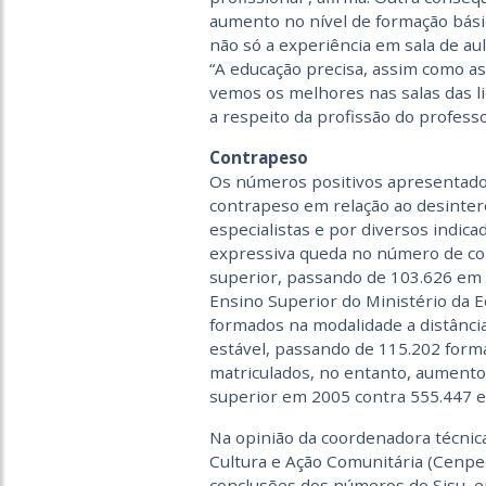
aumento no nível de formação básic
não só a experiência em sala de au
“A educação precisa, assim como as
vemos os melhores nas salas das l
a respeito da profissão do professo
Contrapeso
Os números positivos apresentados
contrapeso em relação ao desinter
especialistas e por diversos indic
expressiva queda no número de co
superior, passando de 103.626 em
Ensino Superior do Ministério da 
formados na modalidade a distânci
estável, passando de 115.202 for
matriculados, no entanto, aumento
superior em 2005 contra 555.447 
Na opinião da coordenadora técnic
Cultura e Ação Comunitária (Cenpec
conclusões dos números do Sisu, 