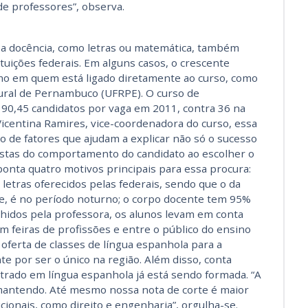
de professores”, observa.
a a docência, como letras ou matemática, também
ituições federais. Em alguns casos, o crescente
mo em quem está ligado diretamente ao curso, como
ural de Pernambuco (UFRPE). O curso de
e 90,45 candidatos por vaga em 2011, contra 36 na
Vicentina Ramires, vice-coordenadora do curso, essa
de fatores que ajudam a explicar não só o sucesso
stas do comportamento do candidato ao escolher o
ponta quatro motivos principais para essa procura:
letras oferecidos pelas federais, sendo que o da
cife, é no período noturno; o corpo docente tem 95%
lhidos pela professora, os alunos levam em conta
m feiras de profissões e entre o público do ensino
 oferta de classes de língua espanhola para a
nte por ser o único na região. Além disso, conta
trado em língua espanhola já está sendo formada. “A
mantendo. Até mesmo nossa nota de corte é maior
cionais, como direito e engenharia”, orgulha-se.