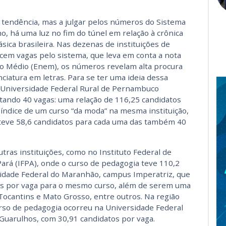
 tendência, mas a julgar pelos números do Sistema
no, há uma luz no fim do túnel em relação à crônica
sica brasileira. Nas dezenas de instituições de
cem vagas pelo sistema, que leva em conta a nota
o Médio (Enem), os números revelam alta procura
ciatura em letras. Para se ter uma ideia dessa
 Universidade Federal Rural de Pernambuco
tando 40 vagas: uma relação de 116,25 candidatos
índice de um curso “da moda” na mesma instituição,
teve 58,6 candidatos para cada uma das também 40
ras instituições, como no Instituto Federal de
Pará (IFPA), onde o curso de pedagogia teve 110,2
sidade Federal do Maranhão, campus Imperatriz, que
tos por vaga para o mesmo curso, além de serem uma
Tocantins e Mato Grosso, entre outros. Na região
urso de pedagogia ocorreu na Universidade Federal
Guarulhos, com 30,91 candidatos por vaga.