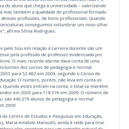
a do aluno que chega à universidade – valorizando
la mas também a qualidade do profissional formado.
 demais profissões, de bons profissionais. Quando
icenciaturas conseguimos vislumbrar um novo olhar
r”, afirma Sônia Rodrigues.
 pelo Sisu em relação à carreira docente são um
esse pela profissão de professor evidenciada por
adores. O mais recente alarme dava conta de uma
ncluintes dos cursos de pedagogia e normal
 2005 para 52.482 em 2009, segundo o Censo do
Educação. O número, porém, não leva em conta os
a. Quando estes entram na conta, o total se mantém
mandos em 2005 para 118.376 em 2009. O número de
u: são 440.279 alunos de pedagogia e normal
em 2009.
a do Centro de Estudos e Pesquisas em Educação,
), Maria Amabile Mansutti, ainda é cedo para tirar
embora eles apontem para um caminho natural da