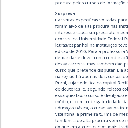
procura pelos cursos de formação 
Surpresa
Carreiras específicas voltadas par
foram alvo de alta procura nas inst
interesse causa surpresa até mes
ocorreu na Universidade Federal R
letras/espanhol na instituição tev
edição de 2010. Para a professora 
demanda se deve a uma combinação 
dessa carreira, mas também dão pi
curso que pretende disputar. Ela a
na região há apenas dois cursos de 
Rural, cuja sede fica na capital Re
de doutores, e, segundo relatos co
essa questão; o curso é divulgado e
médio; e, com a obrigatoriedade da
Educação Básica, o curso sai na fre
Vicentina, a primeira turma de mes
tendência de alta procura vem se 
do que em alguns cursos mais tradi