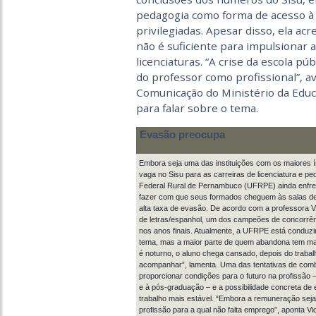
pedagogia como forma de acesso à 
privilegiadas. Apesar disso, ela acr
não é suficiente para impulsionar a
licenciaturas. “A crise da escola p
do professor como profissional”, a
Comunicação do Ministério da Educ
para falar sobre o tema.
Evasão preocupa
Embora seja uma das instituições com os maiores í
vaga no Sisu para as carreiras de licenciatura e pe
Federal Rural de Pernambuco (UFRPE) ainda enfren
fazer com que seus formados cheguem às salas de
alta taxa de evasão. De acordo com a professora V
de letras/espanhol, um dos campeões de concorrê
nos anos finais. Atualmente, a UFRPE está conduz
tema, mas a maior parte de quem abandona tem ma
é noturno, o aluno chega cansado, depois do traba
acompanhar”, lamenta. Uma das tentativas de comb
proporcionar condições para o futuro na profissão 
e à pós-graduação – e a possibilidade concreta d
trabalho mais estável. “Embora a remuneração seja
profissão para a qual não falta emprego”, aponta Vic