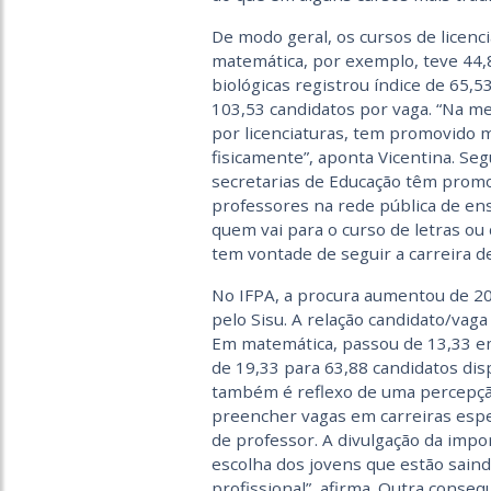
De modo geral, os cursos de licenc
matemática, por exemplo, teve 44,8
biológicas registrou índice de 65,53
103,53 candidatos por vaga. “Na m
por licenciaturas, tem promovido m
fisicamente”, aponta Vicentina. Se
secretarias de Educação têm promo
professores na rede pública de ens
quem vai para o curso de letras ou
tem vontade de seguir a carreira de
No IFPA, a procura aumentou de 20
pelo Sisu. A relação candidato/vaga
Em matemática, passou de 13,33 em
de 19,33 para 63,88 candidatos dis
também é reflexo de uma percepção
preencher vagas em carreiras espe
de professor. A divulgação da impo
escolha dos jovens que estão sain
profissional”, afirma. Outra conseq