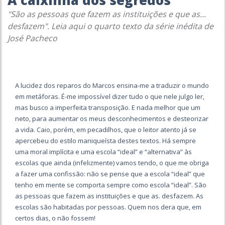
A caixinha dos segredos
"São as pessoas que fazem as instituições e que as...
desfazem". Leia aqui o quarto texto da série inédita de
José Pacheco
A lucidez dos reparos do Marcos ensina-me a traduzir o mundo
em metáforas. É-me impossível dizer tudo o que nele julgo ler,
mas busco a imperfeita transposição. E nada melhor que um
neto, para aumentar os meus desconhecimentos e desteorizar
a vida. Caio, porém, em pecadilhos, que o leitor atento já se
apercebeu do estilo maniqueísta destes textos. Há sempre
uma moral implícita e uma escola “ideal” e “alternativa” às
escolas que ainda (infelizmente) vamos tendo, o que me obriga
a fazer uma confissão: não se pense que a escola “ideal” que
tenho em mente se comporta sempre como escola “ideal”. São
as pessoas que fazem as instituições e que as. desfazem. As
escolas são habitadas por pessoas. Quem nos dera que, em
certos dias, o não fossem!