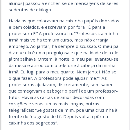
alunos) passou a encher-se de mensagens de seres
sedentos de diálogo.
Havia os que colocavam na caixinha papéis dobrados
e bem colados, e escreviam por fora: “É para a
professora F.” A professora lia: “Professora, a minha
irmã mais velha tem um curso, mas não arranja
emprego. Ao jantar, há sempre discussão. O meu pai
diz que ela é uma preguiçosa e que na idade dela ele
já trabalhava. Ontem, à noite, o meu pai levantou-se
da mesa e atirou com o telefone à cabeça da minha
irmã. Eu fugi para o meu quarto. Nem jantei. Não sei
o que fazer. A professora pode ajudar-me?”. As
professoras ajudavam, discretamente, sem saber
que começavam a esboçar o perfil de um professor-
tutor. Havia as cartas de amor decoradas com
corações e setas, umas mais longas, outras
telegráficas: “Se gostas de mim, põe uma cruzinha à
frente do “eu gosto de ti”. Depois volta a pôr na
caixinha dos segredos”.