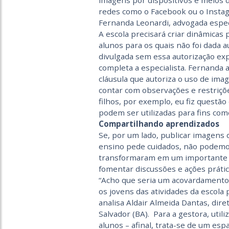
imagens por dispositivos e meios 
redes como o Facebook ou o Instag
Fernanda Leonardi, advogada especia
A escola precisará criar dinâmicas
alunos para os quais não foi dada 
divulgada sem essa autorização exp
completa a especialista. Fernanda
cláusula que autoriza o uso de ima
contar com observações e restriçõe
filhos, por exemplo, eu fiz quest
podem ser utilizadas para fins come
Compartilhando aprendizados
Se, por um lado, publicar imagens d
ensino pede cuidados, não podemos
transformaram em um importante ca
fomentar discussões e ações prátic
“Acho que seria um acovardamento
os jovens das atividades da escola 
analisa Aldair Almeida Dantas, dire
Salvador (BA). Para a gestora, uti
alunos – afinal, trata-se de um e