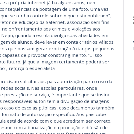
s e a própria internet já há alguns anos, nem
 consequências da postagem de uma foto. Uma vez
 que se tenha controle sobre o que está publicado”,
iretor de educação da Safernet, associação sem fins
al no enfrentamento aos crimes e violações aos
 Nejm, quando a escola divulga suas atividades em
em de alunos, deve levar em conta critérios válidos
gens que possam gerar erotização (crianças pequenas
 capazes de provocar constrangimento. “E isso
to futuro, já que a imagem certamente poderá ser
”, reforça o especialista.
precisam solicitar aos pais autorização para o uso da
edes sociais. Nas escolas particulares, onde
e prestação de serviço, é importante que se insira
s responsáveis autorizem a divulgação de imagens
 No caso de escolas públicas, esse documento também
formato de autorização específica. Aos pais cabe
ula está de acordo com o que acreditam ser correto.
esmo com a banalização da produção e difusão de