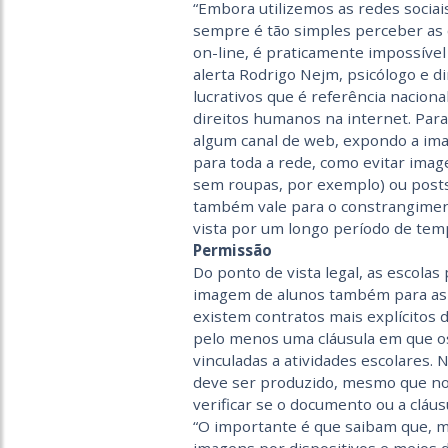
“Embora utilizemos as redes sociai
sempre é tão simples perceber as
on-line, é praticamente impossível
alerta Rodrigo Nejm, psicólogo e d
lucrativos que é referência nacion
direitos humanos na internet. Para
algum canal de web, expondo a imag
para toda a rede, como evitar ima
sem roupas, por exemplo) ou posts
também vale para o constrangimen
vista por um longo período de tempo
Permissão
Do ponto de vista legal, as escolas 
imagem de alunos também para as r
existem contratos mais explícitos d
pelo menos uma cláusula em que o
vinculadas a atividades escolares.
deve ser produzido, mesmo que no 
verificar se o documento ou a cláus
“O importante é que saibam que, m