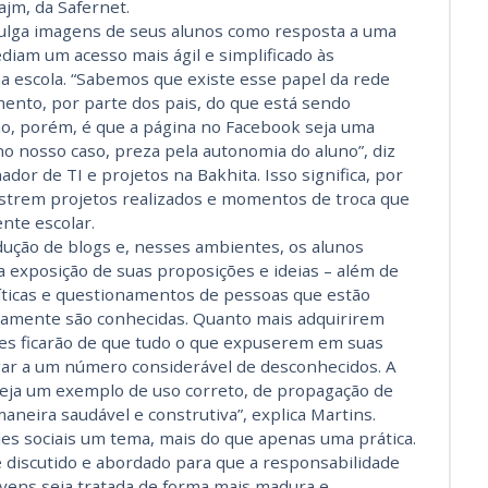
ajm, da Safernet.
ivulga imagens de seus alunos como resposta a uma
iam um acesso mais ágil e simplificado às
na escola. “Sabemos que existe esse papel da rede
ento, por parte dos pais, do que está sendo
ção, porém, é que a página no Facebook seja uma
no nosso caso, preza pela autonomia do aluno”, diz
dor de TI e projetos na Bakhita. Isso significa, por
strem projetos realizados e momentos de troca que
nte escolar.
dução de blogs e, nesses ambientes, os alunos
exposição de suas proposições e ideias – além de
ríticas e questionamentos de pessoas que estão
iamente são conhecidas. Quanto mais adquirirem
es ficarão de que tudo o que expuserem em suas
gar a um número considerável de desconhecidos. A
 seja um exemplo de uso correto, de propagação de
 maneira saudável e construtiva”, explica Martins.
des sociais um tema, mais do que apenas uma prática.
discutido e abordado para que a responsabilidade
ovens seja tratada de forma mais madura e