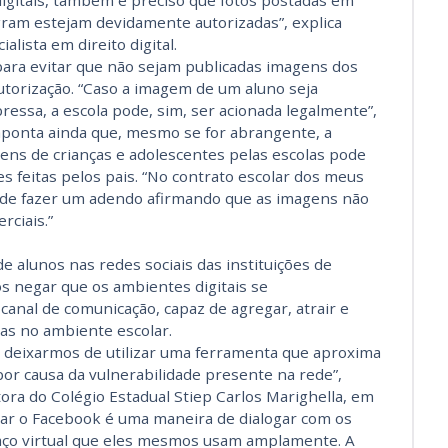
digitais, também é preciso que fotos postadas em
ram estejam devidamente autorizadas”, explica
lista em direito digital.
 para evitar que não sejam publicadas imagens dos
autorização. “Caso a imagem de um aluno seja
ressa, a escola pode, sim, ser acionada legalmente”,
 aponta ainda que, mesmo se for abrangente, a
gens de crianças e adolescentes pelas escolas pode
s feitas pelos pais. “No contrato escolar dos meus
ão de fazer um adendo afirmando que as imagens não
rciais.”
e alunos nas redes sociais das instituições de
 negar que os ambientes digitais se
nal de comunicação, capaz de agregar, atrair e
as no ambiente escolar.
 deixarmos de utilizar uma ferramenta que aproxima
por causa da vulnerabilidade presente na rede”,
tora do Colégio Estadual Stiep Carlos Marighella, em
lizar o Facebook é uma maneira de dialogar com os
spaço virtual que eles mesmos usam amplamente. A