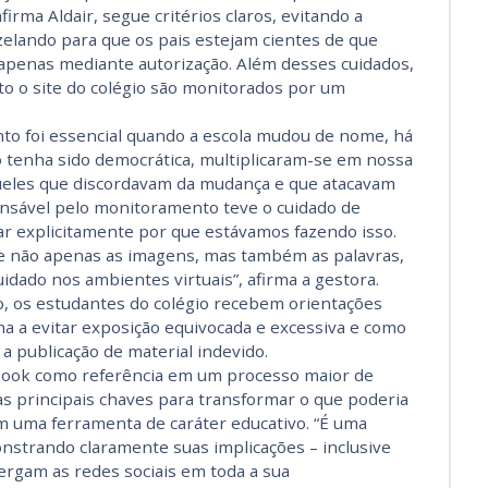
irma Aldair, segue critérios claros, evitando a
zelando para que os pais estejam cientes de que
 apenas mediante autorização. Além desses cuidados,
to o site do colégio são monitorados por um
to foi essencial quando a escola mudou de nome, há
o tenha sido democrática, multiplicaram-se em nossa
ueles que discordavam da mudança e que atacavam
nsável pelo monitoramento teve o cuidado de
ar explicitamente por que estávamos fazendo isso.
 não apenas as imagens, mas também as palavras,
idado nos ambientes virtuais”, afirma a gestora.
o, os estudantes do colégio recebem orientações
a a evitar exposição equivocada e excessiva e como
a publicação de material indevido.
cebook como referência em um processo maior de
das principais chaves para transformar o que poderia
m uma ferramenta de caráter educativo. “É uma
nstrando claramente suas implicações – inclusive
rgam as redes sociais em toda a sua