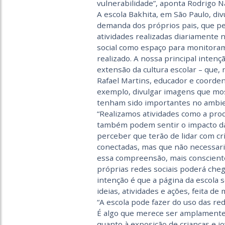
vulnerabilidade”, aponta Rodrigo N
A escola Bakhita, em São Paulo, d
demanda dos próprios pais, que ped
atividades realizadas diariamente 
social como espaço para monitoram
realizado. A nossa principal inten
extensão da cultura escolar – que, 
Rafael Martins, educador e coordena
exemplo, divulgar imagens que mo
tenham sido importantes no ambie
“Realizamos atividades como a pro
também podem sentir o impacto da 
perceber que terão de lidar com c
conectadas, mas que não necessar
essa compreensão, mais conscient
próprias redes sociais poderá che
intenção é que a página da escola
ideias, atividades e ações, feita de
“A escola pode fazer do uso das re
É algo que merece ser amplamente 
quanto à exposição de crianças e j