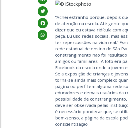
“Achei estranho porque, depois que
de atenção na escola. Até gente que
dizer que eu estava ridícula com a
peça. Eu uso redes sociais, mas es
ter repercussões na vida real.” Es
rede estadual de ensino de São Paul
constrangimento não foi resultad
amigos ou familiares. A foto era pa
Facebook da escola onde a jovem e
Se a exposição de crianças e jovens
torna-se ainda mais complexo quan
página ou perfil em alguma rede soci
educadores e demais usuários da r
possibilidade de constrangimento,
deve ser observada pelas instituiçõ
é necessário ponderar que, se utili
bom-senso, a página da escola po
conscientização.