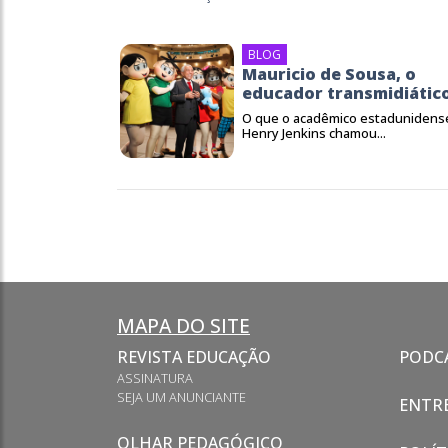
BLOG
Mauricio de Sousa, o
educador transmidiátic
O que o acadêmico estadunidens
Henry Jenkins chamou...
MAPA DO SITE
REVISTA EDUCAÇÃO
PODC
ASSINATURA
SEJA UM ANUNCIANTE
ENTRE
OLHAR PEDAGÓGICO