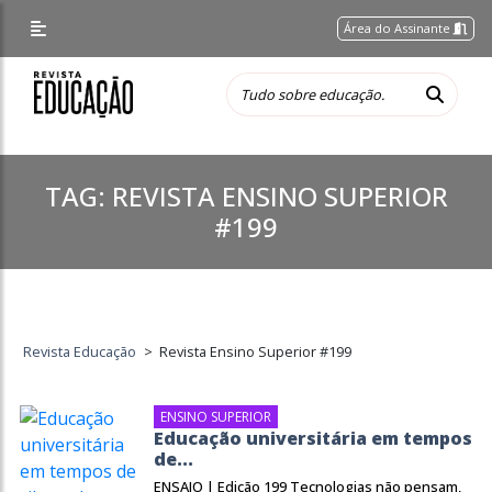
Área do Assinante
TAG:
REVISTA ENSINO SUPERIOR
#199
Revista Educação
>
Revista Ensino Superior #199
ENSINO SUPERIOR
Educação universitária em tempos
de...
ENSAIO | Edição 199 Tecnologias não pensam,