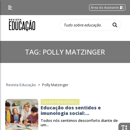
Área do Assinante
TAG:
POLLY MATZINGER
Revista Educação
>
Polly Matzinger
OLHAR PEDAGÓGICO
Educação dos sentidos e
imunologia social:...
Todos nós sentimos desconforto diante de
um...