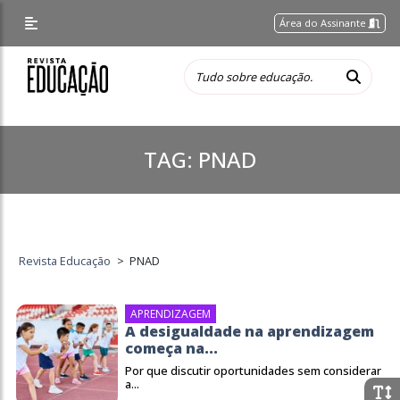
Área do Assinante
TAG:
PNAD
Revista Educação
>
PNAD
APRENDIZAGEM
A desigualdade na aprendizagem
começa na...
Por que discutir oportunidades sem considerar
a...