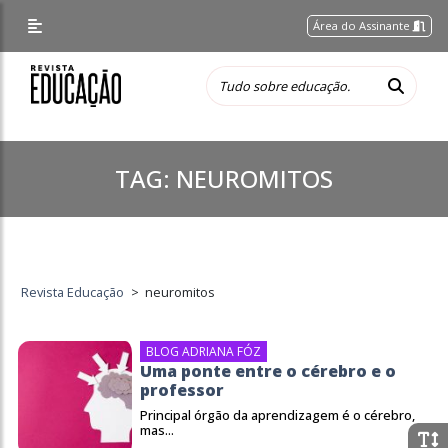
Área do Assinante
TAG:
NEUROMITOS
Revista Educação
>
neuromitos
BLOG ADRIANA FÓZ
Uma ponte entre o cérebro e o
professor
Principal órgão da aprendizagem é o cérebro,
mas...