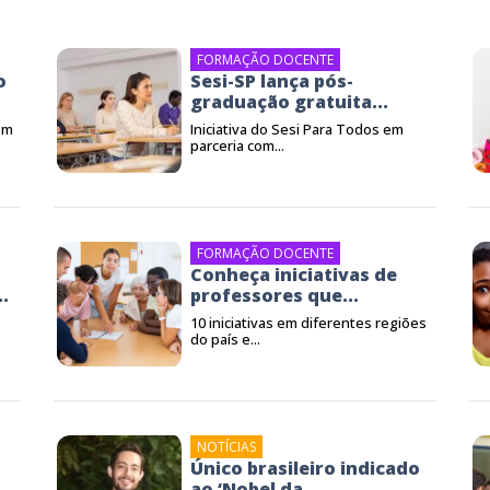
FORMAÇÃO DOCENTE
o
Sesi-SP lança pós-
graduação gratuita...
em
Iniciativa do Sesi Para Todos em
parceria com...
FORMAÇÃO DOCENTE
Conheça iniciativas de
.
professores que...
10 iniciativas em diferentes regiões
do país e...
NOTÍCIAS
Único brasileiro indicado
ao ‘Nobel da...