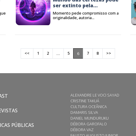
ser extinto pela...
 que
Momento pede compromisso com a
originalidade, autoria...
<<
1
2
5
7
8
>>
…
6
ALEXANDRE LE VOCI SAYAD
AST
CRISTINE TAKUÁ
CULTURA OCEÂNICA
VISTAS
DAMARIS SILVA
DANIEL MUNDURUKU
DÉBORA GAROFALO
ICAS PÚBLICAS
DÉBORA VAZ
FAUSTO AUGUSTO JUNIOR