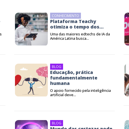
CONHECIMENTO
e
Plataforma Teachy
otimiza o tempo dos...
s
Uma das maiores edtechs de IA da
América Latina busca...
BLOG
Educação, prática
fundamentalmente
humana
O apoio fornecido pela inteligência
artificial deve...
BLOG
a
Mundo das certezas pode