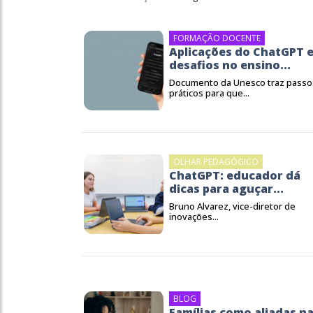
FORMAÇÃO DOCENTE
Aplicações do ChatGPT 
desafios no ensino...
Documento da Unesco traz passo
práticos para que...
OLHAR PEDAGÓGICO
ChatGPT: educador dá
dicas para aguçar...
Bruno Alvarez, vice-diretor de
inovações...
BLOG
Famílias como aliadas n