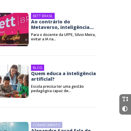
BETT BRASIL
Ao contrário do
Metaverso, inteligência...
Para o docente da UFPE, Silvio Meira,
evitar a IA na...
BLOG
Quem educa a inteligência
artificial?
Escola precisa ter uma gestão
pedagógica capaz de...
CONHECIMENTO
Alexandre Sayad fala de