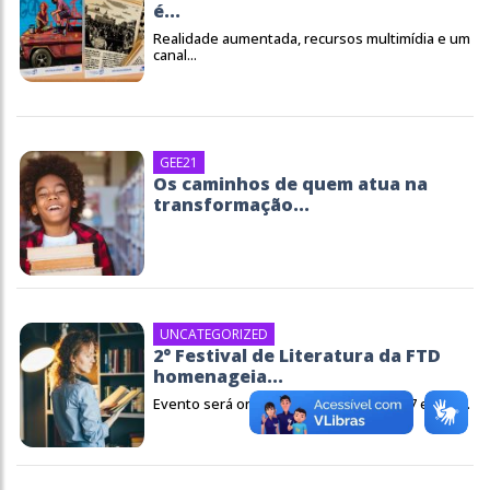
é...
Realidade aumentada, recursos multimídia e um
canal...
GEE21
Os caminhos de quem atua na
transformação...
UNCATEGORIZED
2° Festival de Literatura da FTD
homenageia...
Evento será online e gratuito nos dias 7 e 8 de...