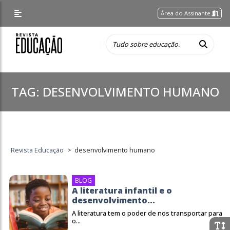
Área do Assinante
TAG:
DESENVOLVIMENTO HUMANO
Revista Educação
>
desenvolvimento humano
BLOG
A literatura infantil e o
desenvolvimento...
A literatura tem o poder de nos transportar para
o...