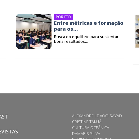
POR FTD
Entre métricas e formação
para os...
Busca do equilíbrio para sustentar
bons resultados...
ALEXANDRE LE VOCI SAYAD
AST
CRISTINE TAKUÁ
CULTURA OCEÂNICA
VISTAS
DAMARIS SILVA