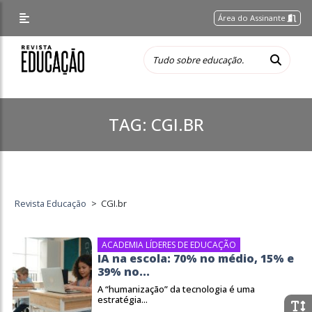
Área do Assinante
TAG:
CGI.BR
Revista Educação
>
CGI.br
ACADEMIA LÍDERES DE EDUCAÇÃO
IA na escola: 70% no médio, 15% e
39% no...
A “humanização” da tecnologia é uma
estratégia...