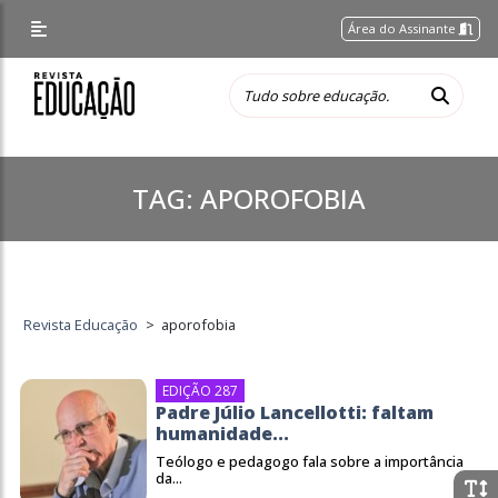
Área do Assinante
TAG:
APOROFOBIA
Revista Educação
>
aporofobia
EDIÇÃO 287
Padre Júlio Lancellotti: faltam
humanidade...
Teólogo e pedagogo fala sobre a importância
da...