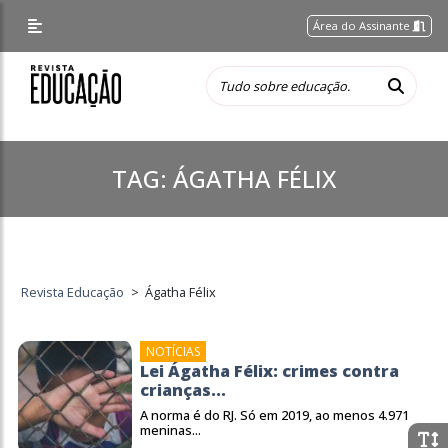
Área do Assinante
TAG:
ÁGATHA FÉLIX
Revista Educação
>
Ágatha Félix
NOTÍCIAS
Lei Ágatha Félix: crimes contra
crianças...
A norma é do RJ. Só em 2019, ao menos 4.971
meninas...