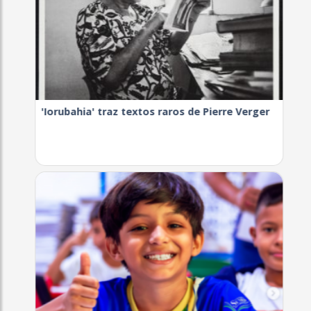
'Iorubahia' traz textos raros de Pierre Verger