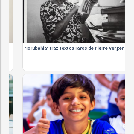
'Iorubahia' traz textos raros de Pierre Verger