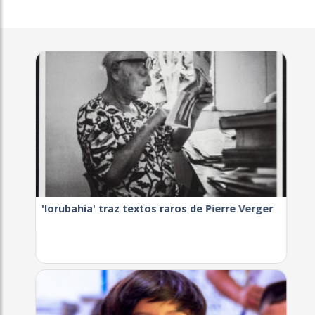
'Iorubahia' traz textos raros de Pierre Verger