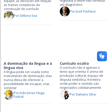
registava a febre não fornecia
equipe, as decisões em relação
um diagnóstico
às tramas complexas da
construção do currículo
Por José Pacheco
Por Débora Vaz
A dominação da língua e a
Currículo oculto
língua viva
O currículo não é apenas o
texto que orienta. É arena de
A língua pode ser usada como
produção cultural, espaço de
instrumento de dominação, mas
disputa simbólica, fronteira
nunca deixa de oferecer a
onde poder e sentido são
possibilidade de escapar, criar,
negociados cotidianamente
conectar
Por João Jonas Veiga
Por Damaris Silva
Sobral