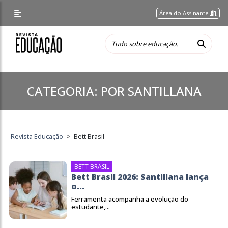
Área do Assinante
CATEGORIA:
POR SANTILLANA
Revista Educação
>
Bett Brasil
BETT BRASIL
Bett Brasil 2026: Santillana lança
o...
Ferramenta acompanha a evolução do
estudante,...