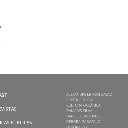
o
ALEXANDRE LE VOCI SAYAD
AST
CRISTINE TAKUÁ
CULTURA OCEÂNICA
VISTAS
DAMARIS SILVA
DANIEL MUNDURUKU
DÉBORA GAROFALO
ICAS PÚBLICAS
DÉBORA VAZ