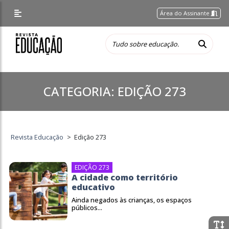
Área do Assinante
CATEGORIA:
EDIÇÃO 273
Revista Educação
>
Edição 273
EDIÇÃO 273
A cidade como território
educativo
Ainda negados às crianças, os espaços
públicos...