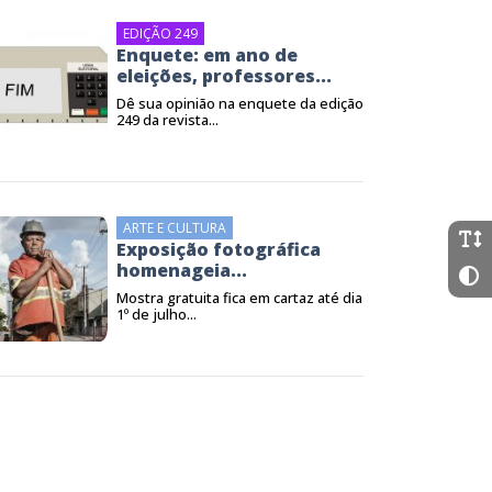
EDIÇÃO 249
Enquete: em ano de
eleições, professores...
Dê sua opinião na enquete da edição
249 da revista...
ARTE E CULTURA
Exposição fotográfica
homenageia...
Mostra gratuita fica em cartaz até dia
1º de julho...