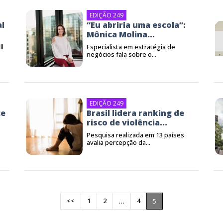
EDIÇÃO 249
al
“Eu abriria uma escola”:
Mônica Molina...
ll
Especialista em estratégia de
negócios fala sobre o...
EDIÇÃO 249
ce
Brasil lidera ranking de
risco de violência...
Pesquisa realizada em 13 países
avalia percepção da...
<<
1
2
4
…
5