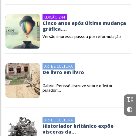
EDIÇÃO 244
Cinco anos após última mudança
gráfica,...
Versão impressa passou por reformulação
ARTE E CULTURA
De livro em livro
Gabriel Perissé escreve sobre o ‘leitor
pulador’:...
ARTE E CULTURA
Historiador britânico expõe
vísceras da...