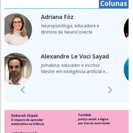
Colunas
Cristine Takuá
É do povo Maxacali, filósofa,
educadora, aprendiz de parteira.
Lecionou...
Cultura Oceânica
Entenda a importância de levar o
oceano para a sala de aula
Previous
Next