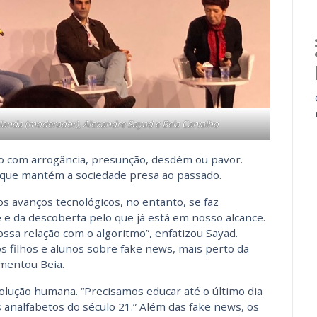
olanda (moderador), Alexandre Sayad e Beia Carvalho
ro com arrogância, presunção, desdém ou pavor.
 que mantém a sociedade presa ao passado.
s avanços tecnológicos, no entanto, se faz
e da descoberta pelo que já está em nosso alcance.
ossa relação com o algoritmo”, enfatizou Sayad.
 filhos e alunos sobre fake news, mais perto da
ementou Beia.
volução humana. “Precisamos educar até o último dia
 analfabetos do século 21.” Além das fake news, os