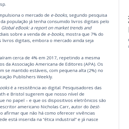
sp.
e impulsiona o mercado de
e-books
, segundo pesquisa
da população já tenha consumido livros digitais pelo
o
Global eBook: a report on market trends and
diais sobre a venda de
e-books
, mostra que 7% do
 livros digitais, embora o mercado ainda seja
caíram cerca de 4% em 2017, repetindo a mesma
s da Associação Americana de Editores (APA). Os
iam se mantido estáveis, com pequena alta (2%) no
icação Publishers Weekly.
ooks
é a resistência ao digital. Pesquisadores das
th e Bristol sugerem que nosso nível de
 no papel – e que os dispositivos eletrônicos são
 escritor americano Nicholas Carr, autor do
best-
 ao afirmar que não há como oferecer vivências
de está inserida na “ética industrial” e já nasce