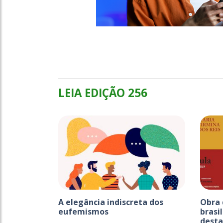
LEIA EDIÇÃO 256
A elegância indiscreta dos
Obra 
eufemismos
brasi
desta