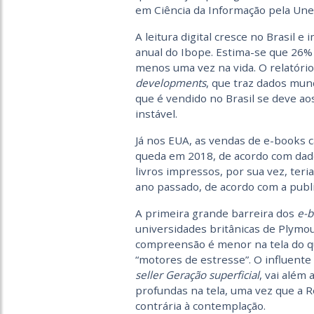
em Ciência da Informação pela Une
A leitura digital cresce no Brasil 
anual do Ibope. Estima-se que 26% 
menos uma vez na vida. O relatóri
developments
, que traz dados mun
que é vendido no Brasil se deve aos
instável.
Já nos EUA, as vendas de e-books 
queda em 2018, de acordo com dado
livros impressos, por sua vez, ter
ano passado, de acordo com a publ
A primeira grande barreira dos
e-b
universidades britânicas de Plymou
compreensão é menor na tela do que
“motores de estresse”. O influente
seller Geração superficial
, vai além
profundas na tela, uma vez que a Re
contrária à contemplação.