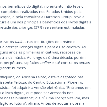
nos benefícios do digital, no entanto, não teve o
 completos realizados nos Estados Unidos pela
ucação, e pela consultoria Harrison Group, revela
itura é um dos principais benefícios dos livros digitais
 metade das crianças (57%) se sentem estimuladas
rizar os
tablets
nas instituições de ensino e
 ofereça licenças digitais para o uso coletivo. As
uns anos as primeiras iniciativas, receosas de
stria da música. Ao longo da última década, porém,
is perpétuas, capítulos
online
e até contratos anuais
m grande número.
 m
áquina, de Adriana Falcão, estava esgotado nas
Elisabete Feitoza, do Centro Educacional Pioneiro,
ásica, foi adquirir a versão eletrônica. “Entramos em
o livro digital, que pode ser acessado nos
a nossa biblioteca”, diz. “É uma licença vitalícia, mas
ção ao futuro”, afirma. Antes de adotar a obra, a