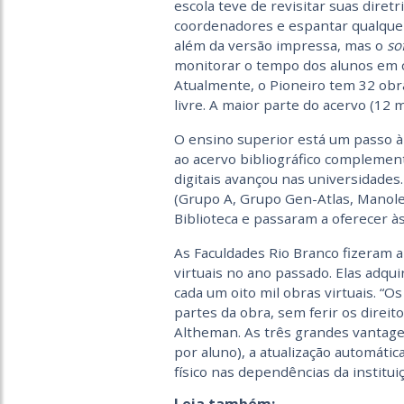
escola teve de revisitar suas diret
coordenadores e espantar qualquer
além da versão impressa, mas o
so
monitorar o tempo dos alunos em cad
Atualmente, o Pioneiro tem 32 obras
livre. A maior parte do acervo (12 m
O ensino superior está um passo à 
ao acervo bibliográfico complement
digitais avançou nas universidades
(Grupo A, Grupo Gen-Atlas, Manole
Biblioteca e passaram a oferecer às
As Faculdades Rio Branco fizeram a
virtuais no ano passado. Elas adqui
cada um oito mil obras virtuais. “O
partes da obra, sem ferir os direito
Altheman. As três grandes vantagen
por aluno), a atualização automáti
físico nas dependências da instituiç