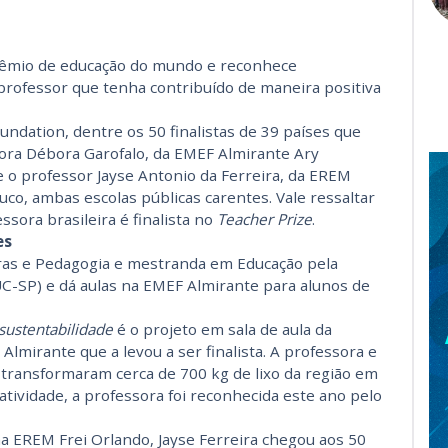
rêmio de educação do mundo e reconhece
rofessor que tenha contribuído de maneira positiva
undation, dentre os 50 finalistas de 39 países que
ora Débora Garofalo, da EMEF Almirante Ary
 e o professor Jayse Antonio da Ferreira, da EREM
o, ambas escolas públicas carentes. Vale ressaltar
sora brasileira é finalista no
Teacher Prize
.
es
ras e Pedagogia e mestranda em Educação pela
PUC-SP) e dá aulas na EMEF Almirante para alunos de
sustentabilidade
é o projeto em sala de aula da
lmirante que a levou a ser finalista. A professora e
 transformaram cerca de 700 kg de lixo da região em
tividade, a professora foi reconhecida este ano pelo
na EREM Frei Orlando, Jayse Ferreira chegou aos 50