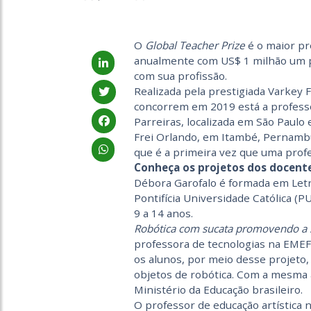
O
Global Teacher Prize
é o maior p
anualmente com US$ 1 milhão um p
com sua profissão.
Realizada pela prestigiada Varkey F
concorrem em 2019 está a profess
Parreiras, localizada em São Paulo
Frei Orlando, em Itambé, Pernambuc
que é a primeira vez que uma profes
Conheça os projetos dos docent
Débora Garofalo é formada em Let
Pontifícia Universidade Católica (
9 a 14 anos.
Robótica com sucata promovendo a 
professora de tecnologias na EMEF A
os alunos, por meio desse projeto,
objetos de robótica. Com a mesma a
Ministério da Educação brasileiro.
O professor de educação artística 