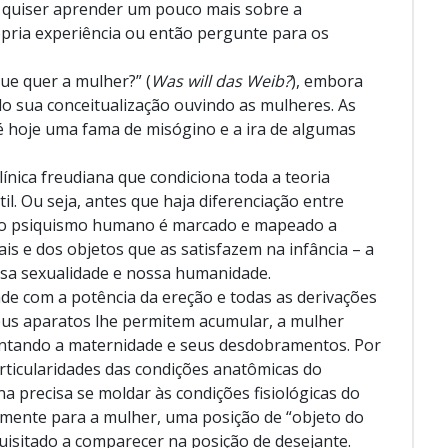
ê quiser aprender um pouco mais sobre a
ópria experiência ou então pergunte para os
ue quer a mulher?” (
Was will das Weib?
), embora
ado sua conceitualização ouvindo as mulheres. As
é hoje uma fama de misógino e a ira de algumas
ínica freudiana que condiciona toda a teoria
ntil. Ou seja, antes que haja diferenciação entre
, o psiquismo humano é marcado e mapeado a
is e dos objetos que as satisfazem na infância – a
ssa sexualidade e nossa humanidade.
de com a potência da ereção e todas as derivações
seus aparatos lhe permitem acumular, a mulher
entando a maternidade e seus desdobramentos. Por
particularidades das condições anatômicas do
a precisa se moldar às condições fisiológicas do
amente para a mulher, uma posição de “objeto do
isitado a comparecer na posição de desejante.