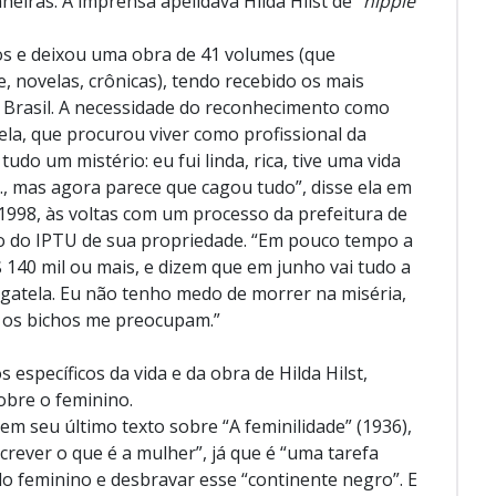
iras. A imprensa apelidava Hilda Hilst de “
hippie
s e deixou uma obra de 41 volumes (que
 novelas, crônicas), tendo recebido os mais
o Brasil. A necessidade do reconhecimento como
ela, que procurou viver como profissional da
 tudo um mistério: eu fui linda, rica, tive uma vida
 mas agora parece que cagou tudo”, disse ela em
1998, às voltas com um processo da prefeitura de
o do IPTU de sua propriedade. “Em pouco tempo a
$ 140 mil ou mais, e dizem que em junho vai tudo a
agatela. Eu não tenho medo de morrer na miséria,
 os bichos me preocupam.”
 específicos da vida e da obra de Hilda Hilst,
obre o feminino.
em seu último texto sobre “A feminilidade” (1936),
crever o que é a mulher”, já que é “uma tarefa
do feminino e desbravar esse “continente negro”. E