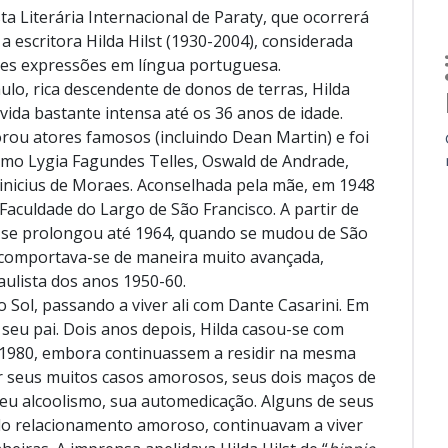
sta Literária Internacional de Paraty, que ocorrerá
 escritora Hilda Hilst (1930-2004), considerada
res expressões em língua portuguesa.
ulo, rica descendente de donos de terras, Hilda
vida bastante intensa até os 36 anos de idade.
ou atores famosos (incluindo Dean Martin) e foi
omo Lygia Fagundes Telles, Oswald de Andrade,
nicius de Moraes. Aconselhada pela mãe, em 1948
 Faculdade do Largo de São Francisco. A partir de
 se prolongou até 1964, quando se mudou de São
a comportava-se de maneira muito avançada,
aulista dos anos 1950-60.
Sol, passando a viver ali com Dante Casarini. Em
eu pai. Dois anos depois, Hilda casou-se com
 1980, embora continuassem a residir na mesma
or seus muitos casos amorosos, seus dois maços de
 seu alcoolismo, sua automedicação. Alguns de seus
o relacionamento amoroso, continuavam a viver