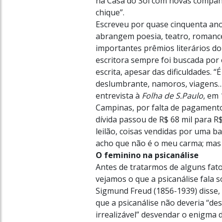
na Casa do Sol com novas companhe
chique”.
Escreveu por quase cinquenta ano
abrangem poesia, teatro, romance,
importantes prêmios literários d
escritora sempre foi buscada por 
escrita, apesar das dificuldades. “É
deslumbrante, namoros, viagens…,
entrevista à
Folha de S.Paulo
, em 
Campinas, por falta de pagament
dívida passou de R$ 68 mil para R
leilão, coisas vendidas por uma b
acho que não é o meu carma; mas
O feminino na psicanálise
Antes de tratarmos de alguns fatos
vejamos o que a psicanálise fala s
Sigmund Freud (1856-1939) disse, 
que a psicanálise não deveria “des
irrealizável” desvendar o enigma 