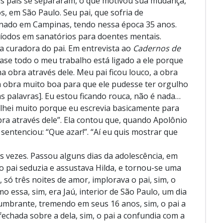
us pais se separaram, o que motivou sua mudança,
s, em São Paulo. Seu pai, que sofria de
ernado em Campinas, tendo nessa época 35 anos.
íodos em sanatórios para doentes mentais.
da curadora do pai. Em entrevista ao
Cadernos de
uase todo o meu trabalho está ligado a ele porque
a obra através dele. Meu pai ficou louco, a obra
a obra muito boa para que ele pudesse ter orgulho
 palavras]. Eu estou ficando rouca, não é nada…
alhei muito porque eu escrevia basicamente para
bra através dele”. Ela contou que, quando Apolônio
sentenciou: “Que azar!”. “Aí eu quis mostrar que
s vezes. Passou alguns dias da adolescência, em
do pai seduzia e assustava Hilda, e tornou-se uma
 só três noites de amor, implorava o pai, sim, o
mo essa, sim, era Jaú, interior de São Paulo, um dia
slumbrante, tremendo em seus 16 anos, sim, o pai a
echada sobre a dela, sim, o pai a confundia com a