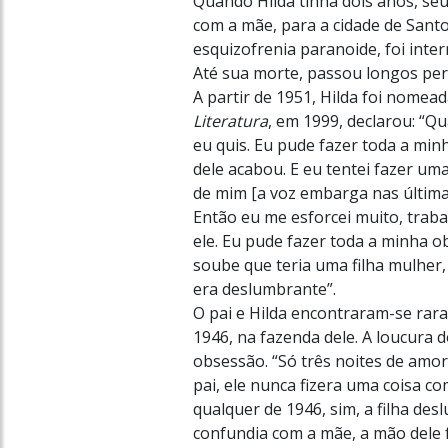
Quando Hilda tinha dois anos, se
com a mãe, para a cidade de Santo
esquizofrenia paranoide, foi int
Até sua morte, passou longos per
A partir de 1951, Hilda foi nomea
Literatura
, em 1999, declarou: “Q
eu quis. Eu pude fazer toda a minh
dele acabou. E eu tentei fazer um
de mim [a voz embarga nas últimas
Então eu me esforcei muito, trab
ele. Eu pude fazer toda a minha o
soube que teria uma filha mulher, 
era deslumbrante”.
O pai e Hilda encontraram-se rara
1946, na fazenda dele. A loucura 
obsessão. “Só três noites de amor,
pai, ele nunca fizera uma coisa co
qualquer de 1946, sim, a filha de
confundia com a mãe, a mão dele f