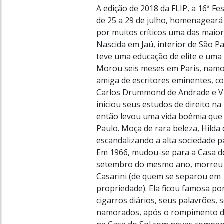
A edição de 2018 da FLIP, a 16ª Fe
de 25 a 29 de julho, homenageará a
por muitos críticos uma das maio
Nascida em Jaú, interior de São Pa
teve uma educação de elite e uma 
Morou seis meses em Paris, namor
amiga de escritores eminentes, c
Carlos Drummond de Andrade e Vi
iniciou seus estudos de direito na
então levou uma vida boêmia que
Paulo. Moça de rara beleza, Hild
escandalizando a alta sociedade p
Em 1966, mudou-se para a Casa do 
setembro do mesmo ano, morreu s
Casarini (de quem se separou em
propriedade). Ela ficou famosa p
cigarros diários, seus palavrões,
namorados, após o rompimento d