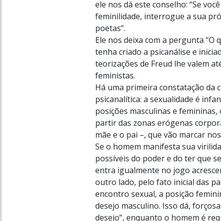
ele nos dá este conselho: “Se voc
feminilidade, interrogue a sua pr
poetas”.
Ele nos deixa com a pergunta “O q
tenha criado a psicanálise e inici
teorizações de Freud lhe valem at
feministas.
Há uma primeira constatação da cl
psicanalítica: a sexualidade é infa
posições masculinas e femininas
partir das zonas erógenas corpora
mãe e o pai –, que vão marcar no
Se o homem manifesta sua virilida
possíveis do poder e do ter que 
entra igualmente no jogo acresc
outro lado, pelo fato inicial das 
encontro sexual, a posição feminin
desejo masculino. Isso dá, forços
desejo”, enquanto o homem é requ