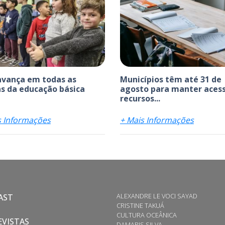
avança em todas as
Municípios têm até 31 de
s da educação básica
agosto para manter acess
recursos...
s Informações
+ Mais Informações
ALEXANDRE LE VOCI SAYAD
AST
CRISTINE TAKUÁ
CULTURA OCEÂNICA
VISTAS
DAMARIS SILVA