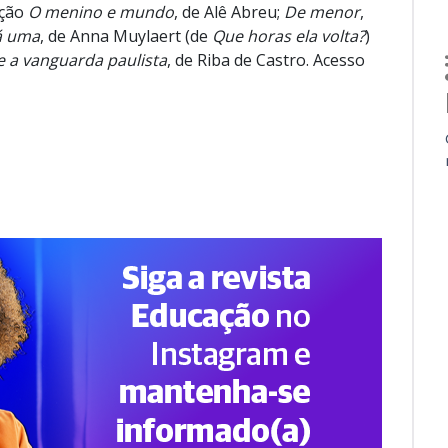
ação
O menino e mundo
, de Alê Abreu;
De menor
,
á uma
, de Anna Muylaert (de
Que horas ela volta?
)
e a vanguarda paulista
, de Riba de Castro. Acesso