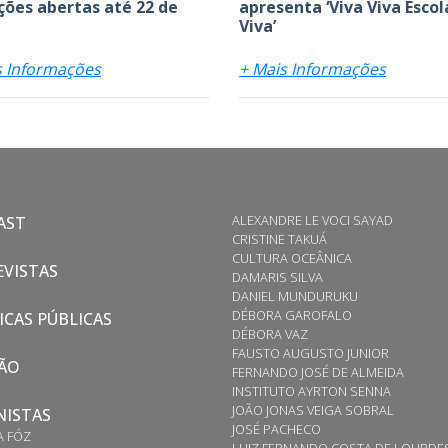
ições abertas até 22 de
apresenta ‘Viva Viva Escol
Viva’
s Informações
+ Mais Informações
ALEXANDRE LE VOCI SAYAD
AST
CRISTINE TAKUÁ
CULTURA OCEÂNICA
VISTAS
DAMARIS SILVA
DANIEL MUNDURUKU
DÉBORA GAROFALO
ICAS PÚBLICAS
DÉBORA VAZ
FAUSTO AUGUSTO JUNIOR
ÃO
FERNANDO JOSÉ DE ALMEIDA
INSTITUTO AYRTON SENNA
JOÃO JONAS VEIGA SOBRAL
NISTAS
JOSÉ PACHECO
A FÓZ
LUIZ FERNANDO COSTA DE LOURDE