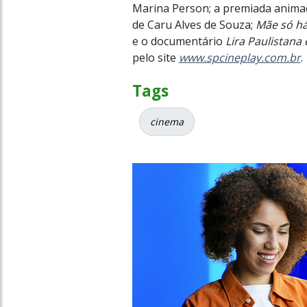
Marina Person; a premiada anim
de Caru Alves de Souza;
Mãe só h
e o documentário
Lira Paulistana 
pelo site
www.spcineplay.com.br
.
Tags
cinema