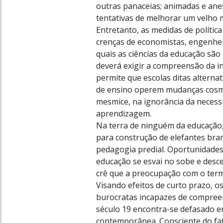
outras panaceias; animadas e ane
tentativas de melhorar um velho 
Entretanto, as medidas de polític
crenças de economistas, engenheir
quais as ciências da educação são
deverá exigir a compreensão da in
permite que escolas ditas altern
de ensino operem mudanças cosmét
mesmice, na ignorância da necess
aprendizagem.
Na terra de ninguém da educação
para construção de elefantes bran
pedagogia predial. Oportunidades 
educação se esvai no sobe e desce
crê que a preocupação com o ter
Visando efeitos de curto prazo, 
burocratas incapazes de compree
século 19 encontra-se defasado e
contemporânea. Consciente do fato