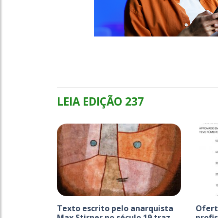
LEIA EDIÇÃO 237
Texto escrito pelo anarquista
Ofert
Max Stirner no século 19 traz...
profi