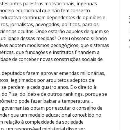
stesiantes palestras motivacionais, ingénuas
modelo educacional que não tem conserto.
a educativa continuam dependentes de opiniões e
os, jornalistas, advogados, políticos, para os
 ciências ocultas. Onde estarão aqueles de quem se
utilidade dessas medidas? O seu obsceno silêncio
ativas adotem modismos pedagógicos, que sistemas
icas, que fundações e institutos financiem a
idade de conceber novas construções sociais de
, deputados fazem aprovar emendas milionárias,
cos, legitimados por arquitetos adeptos da
se perdem, a cada quatro anos. E o direito à
 do Pisa, do Ideb e de outros rankings, porque se
mômetro pode fazer baixar a temperatura…
os governantes optam por escutar o conselho de
nder que um modelo educacional concebido no
m relação à complexidade da sociedade
, um responsável ministerial disse ser