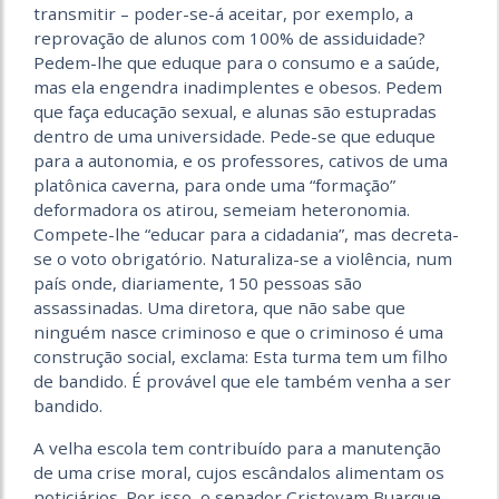
transmitir – poder-se-á aceitar, por exemplo, a
reprovação de alunos com 100% de assiduidade?
Pedem-lhe que eduque para o consumo e a saúde,
mas ela engendra inadimplentes e obesos. Pedem
que faça educação sexual, e alunas são estupradas
dentro de uma universidade. Pede-se que eduque
para a autonomia, e os professores, cativos de uma
platônica caverna, para onde uma “formação”
deformadora os atirou, semeiam heteronomia.
Compete-lhe “educar para a cidadania”, mas decreta-
se o voto obrigatório. Naturaliza-se a violência, num
país onde, diariamente, 150 pessoas são
assassinadas. Uma diretora, que não sabe que
ninguém nasce criminoso e que o criminoso é uma
construção social, exclama: Esta turma tem um filho
de bandido. É provável que ele também venha a ser
bandido.
A velha escola tem contribuído para a manutenção
de uma crise moral, cujos escândalos alimentam os
noticiários. Por isso, o senador Cristovam Buarque