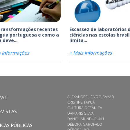
transformações recentes
Escassez de laboratórios 
ngua portuguesa e como a
ciências nas escolas brasi
 deve...
limita...
s Informações
+ Mais Informações
ALEXANDRE LE VOCI SAYAD
AST
CRISTINE TAKUÁ
CULTURA OCEÂNICA
VISTAS
DAMARIS SILVA
DANIEL MUNDURUKU
DÉBORA GAROFALO
ICAS PÚBLICAS
DÉBORA VAZ