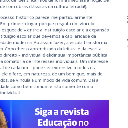
emplo, de identificarmos de forma imediata a noção de
de com obras clássicas da cultura letrada!).
cesso histórico parece-me particularmente
 Em primeiro lugar porque resgata um vínculo
 esquecido – entre a instituição escolar e a expansão
nstituição escolar que devemos a capilaridade da
iedade moderna. Ao assim fazer, a escola transforma
. Conceber o aprendizado da leitura e da escrita
reito – individual é elidir sua importância pública
a somatória de interesses individuais. Um interesse
al de cada um – pode ser extensivo a todos os
 ele difere, em natureza, de um bem que, mais do
dos, se vincula a um modo de vida comum. Daí a
aridade como bem comum e não somente como
ndividual.