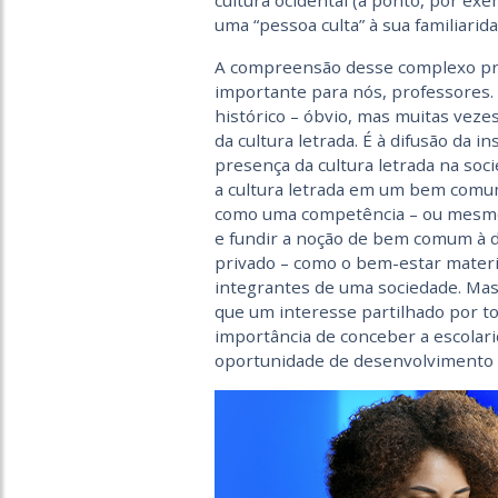
cultura ocidental (a ponto, por ex
uma “pessoa culta” à sua familiarida
A compreensão desse complexo pro
importante para nós, professores.
histórico – óbvio, mas muitas vezes
da cultura letrada. É à difusão da i
presença da cultura letrada na soc
a cultura letrada em um bem comum
como uma competência – ou mesmo di
e fundir a noção de bem comum à d
privado – como o bem-estar materi
integrantes de uma sociedade. Mas
que um interesse partilhado por to
importância de conceber a escol
oportunidade de desenvolvimento i