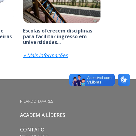
de
Escolas oferecem disciplinas
leiras
para facilitar ingresso em
universidades...
+ Mais Informações
RICARDO TAVARES
ACADEMIA LÍDERES
CONTATO
FALE CONOSCO