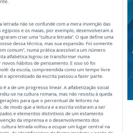
nte.
ra letrada não se confunde com a mera invenção das
os egípcios e os maias, por exemplo, desenvolveram a
ograram criar uma “cultura letrada”. O que define uma
a posse dessa técnica, mas sua expansão. Foi somente
em comum”, numa prática acessível a um número
crita alfabética logrou se transformar numa
r novos hábitos de pensamento. E isso só foi
kholé: da escola, compreendida como um tempo livre
al o aprendizado da escrita passou a fazer parte.
o é a de um progresso linear. A alfabetização social
ndiu-se na cultura romana, mas não resistiu à queda
gerações para que o percentual de leitores na
, de modo que a leitura e a escrita voltaram a ser
zados e elementos distintivos de um estamento
 invenção da imprensa e o desenvolvimento dos
cultura letrada voltou a ocupar um lugar central na