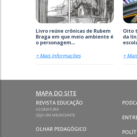
Livro reúne crônicas de Rubem
Oito 
Braga em que meio ambiente é
da lí
o personagem...
escola
+ Mais Informações
+ Mai
MAPA DO SITE
REVISTA EDUCAÇÃO
PODC
ASSINATURA
SEJA UM ANUNCIANTE
ENTRE
OLHAR PEDAGÓGICO
POLÍT