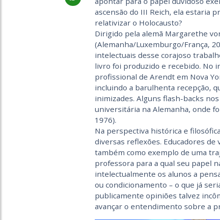
apontar para o papel duvidoso exer
ascensão do III Reich, ela estaria 
relativizar o Holocausto?
Dirigido pela alemã Margarethe vo
(Alemanha/Luxemburgo/França, 201
intelectuais desse corajoso trabal
livro foi produzido e recebido. No
profissional de Arendt em Nova Yor
incluindo a barulhenta recepção, 
inimizades. Alguns flash-backs n
universitária na Alemanha, onde fo
1976).
Na perspectiva histórica e filosóf
diversas reflexões. Educadores de
também como exemplo de uma trajet
professora para a qual seu papel 
intelectualmente os alunos a pens
ou condicionamento – o que já seria
publicamente opiniões talvez incô
avançar o entendimento sobre a p