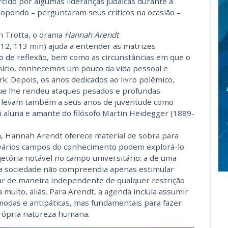
cido por algumas lideranças judaicas durante a
propondo – perguntaram seus críticos na ocasião –
n Trotta, o drama
Hannah Arendt
2, 113 min) ajuda a entender as matrizes
ho de reflexão, bem como as circunstâncias em que o
 início, conhecemos um pouco da vida pessoal e
k. Depois, os anos dedicados ao livro polêmico,
que lhe rendeu ataques pesados e profundas
os levam também a seus anos de juventude como
i aluna e amante do filósofo Martin Heidegger (1889-
ica, Hannah Arendt oferece material de sobra para
 vários campos do conhecimento podem explorá-lo
ória notável no campo universitário: a de uma
na sociedade não compreendia apenas estimular
ar de maneira independente de qualquer restrição
 muito, aliás. Para Arendt­, a agenda incluía assumir
modas e antipáticas, mas fundamentais para fazer
rópria natureza humana.