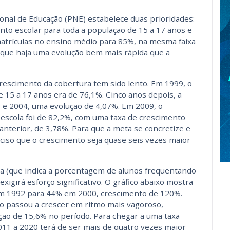
onal de Educação (PNE) estabelece duas prioridades:
ento escolar para toda a população de 15 a 17 anos e
e matrículas no ensino médio para 85%, na mesma faixa
so que haja uma evolução bem mais rápida que a
crescimento da cobertura tem sido lento. Em 1999, o
 15 a 17 anos era de 76,1%. Cinco anos depois, a
9 e 2004, uma evolução de 4,07%. Em 2009, o
 escola foi de 82,2%, com uma taxa de crescimento
nterior, de 3,78%. Para que a meta se concretize e
ciso que o crescimento seja quase seis vezes maior
la (que indica a porcentagem de alunos frequentando
igirá esforço significativo. O gráfico abaixo mostra
em 1992 para 44% em 2000, crescimento de 120%.
o passou a crescer em ritmo mais vagoroso,
ção de 15,6% no período. Para chegar a uma taxa
011 a 2020 terá de ser mais de quatro vezes maior