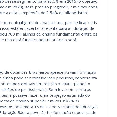
zação desse segmento para 93,5% em 2015 (o objetivo
smo em 2020), será preciso progredir, em cinco anos,
te a esta – expansão de 3,54% do alfabetismo.
 percentual geral de analfabetos, parece ficar mais
ra isso está em acertar a receita para a Educação de
rdeu 700 mil alunos de ensino fundamental entre os
e não está funcionando neste ciclo será
ão de docentes brasileiros apresentavam formação
que ainda pode ser considerado pequeno, representa
ontos percentuais em relação a 2000, quando o
milhões de profissionais). Sem levar em conta as
tes, é possível fazer uma projeção estimada do
loma de ensino superior em 2019: 82%. O
evistos pela meta 15 do Plano Nacional de Educação
Educação Básica deverão ter formação específica de