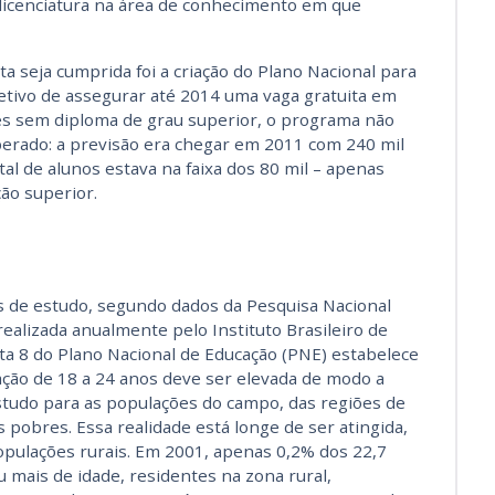
 licenciatura na área de conhecimento em que
a seja cumprida foi a criação do Plano Nacional para
tivo de assegurar até 2014 uma vaga gratuita em
es sem diploma de grau superior, o programa não
perado: a previsão era chegar em 2011 com 240 mil
otal de alunos estava na faixa dos 80 mil – apenas
ão superior.
s de estudo, segundo dados da Pesquisa Nacional
realizada anualmente pelo Instituto Brasileiro de
eta 8 do Plano Nacional de Educação (PNE) estabelece
ação de 18 a 24 anos deve ser elevada de modo a
studo para as populações do campo, das regiões de
pobres. Essa realidade está longe de ser atingida,
opulações rurais. Em 2001, apenas 0,2% dos 22,7
mais de idade, residentes na zona rural,