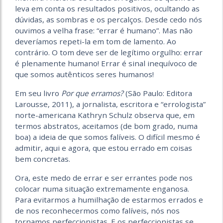
leva em conta os resultados positivos, ocultando as
dúvidas, as sombras e os percalços. Desde cedo nós
ouvimos a velha frase: “errar é humano”. Mas não
deveríamos repeti-la em tom de lamento. Ao
contrário. O tom deve ser de legítimo orgulho: errar
é plenamente humano! Errar é sinal inequívoco de
que somos autênticos seres humanos!
Em seu livro
Por que erramos?
(São Paulo: Editora
Larousse, 2011), a jornalista, escritora e “errologista”
norte-americana Kathryn Schulz observa que, em
termos abstratos, aceitamos (de bom grado, numa
boa) a ideia de que somos falíveis. O difícil mesmo é
admitir, aqui e agora, que estou errado em coisas
bem concretas.
Ora, este medo de errar e ser errantes pode nos
colocar numa situação extremamente enganosa.
Para evitarmos a humilhação de estarmos errados e
de nos reconhecermos como falíveis, nós nos
tornamos perfeccionistas. E os perfeccionistas se