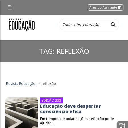
Área do Assinante
TAG:
REFLEXÃO
Revista Educação
>
reflexão
EDIÇÃO 233
Educação deve despertar
consciência ética
Em tempos de polarizações, reflexão pode
ajudar...