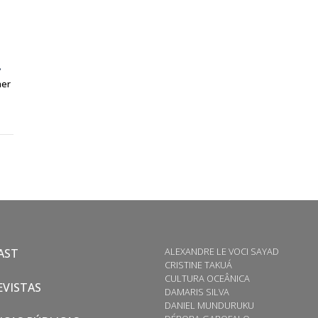
.
her
ALEXANDRE LE VOCI SAYAD
AST
CRISTINE TAKUÁ
CULTURA OCEÂNICA
VISTAS
DAMARIS SILVA
DANIEL MUNDURUKU