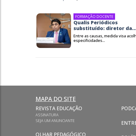
FORMAÇÃO DOCENTE
Qualis Periódicos
substituído: diretor da..
Entre as causas, medida visa acol
especificidades...
MAPA DO SITE
REVISTA EDUCAÇÃO
PODC
ASSINATURA
SEJA UM ANUNCIANTE
ENTRE
OLHAR PEDAGÓGICO