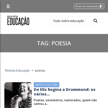
Área do Assinante
TAG:
POESIA
Revista Educação
>
poesia
ARTE E CULTURA
De Elis Regina a Drummond: os
vários...
Poetas, seresteiros, namorados, quem não
cantou a...