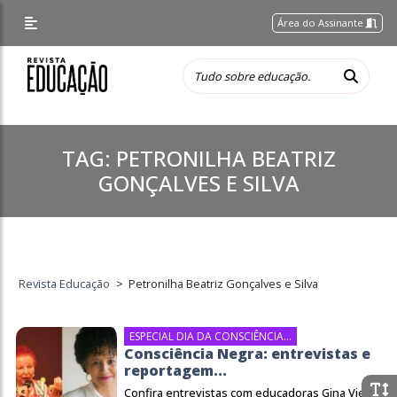
Área do Assinante
TAG:
PETRONILHA BEATRIZ
GONÇALVES E SILVA
Revista Educação
>
Petronilha Beatriz Gonçalves e Silva
ESPECIAL DIA DA CONSCIÊNCIA...
Consciência Negra: entrevistas e
reportagem...
Confira entrevistas com educadoras Gina Vieira