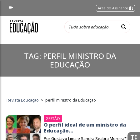
Área do Assinante
TAG:
PERFIL MINISTRO DA
EDUCAÇÃO
Revista Educação
>
perfil ministro da Educação
GESTÃO
O perfil ideal de um ministro da
Educação...
Por Gustavo Lima e Sandra Seabra Moreira*: Um