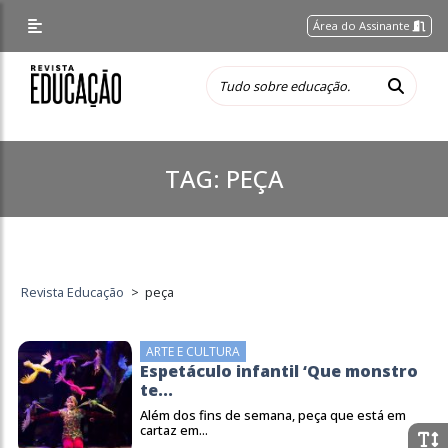
Área do Assinante
TAG:
PEÇA
Revista Educação
>
peça
ARTE E CULTURA
Espetáculo infantil ‘Que monstro
te...
Além dos fins de semana, peça que está em
cartaz em...