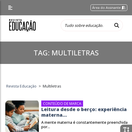
Área do Assinante
TAG:
MULTILETRAS
Revista Educação
>
Multiletras
CONTEÚDO DE MARCA
Leitura desde o berço: experiência
materna...
A mente materna é constantemente preenchida
por...