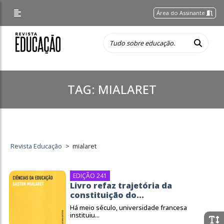
Área do Assinante
TAG:
MIALARET
Revista Educação
>
mialaret
EDIÇÃO 241
Livro refaz trajetória da
constituição do...
Há meio século, universidade francesa
instituiu...