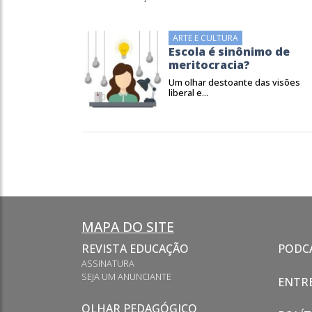
ARTE E CULTURA
Escola é sinônimo de
meritocracia?
Um olhar destoante das visões
liberal e...
MAPA DO SITE
REVISTA EDUCAÇÃO
PODC
ASSINATURA
SEJA UM ANUNCIANTE
ENTRE
OLHAR PEDAGÓGICO