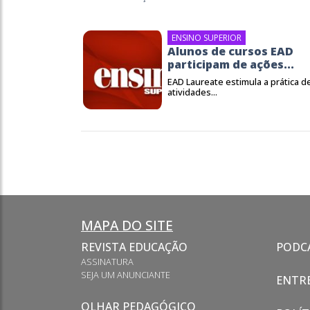
ENSINO SUPERIOR
Alunos de cursos EAD
participam de ações...
EAD Laureate estimula a prática d
atividades...
MAPA DO SITE
REVISTA EDUCAÇÃO
PODC
ASSINATURA
SEJA UM ANUNCIANTE
ENTRE
OLHAR PEDAGÓGICO